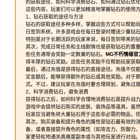
的获取途径、如何科学消费钻石、如何通过钻石优
这些内容，玩家们可以更加精准地掌握钻石的使用
1、钻石获取的途径与方法
钻石的获取途径多种多样，掌握这些方式可以帮助
日签到系统，许多游戏会在每日登录时赠送少量钻
特别是对于长期活跃的玩家来说，每日签到带来的
其次，完成日常任务和主线剧情也是获取钻石的重
些任务通常会奖励一定数量的钻石。
MG不朽情缘官
得丰厚的钻石奖励。这些任务奖励不仅帮助玩家获
最后，通过充值是获得钻石的直接途径。充值不仅
定金额后，能够获得额外的钻石或其他奖励。对于
式。不过，建议玩家在充值时要合理规划，避免过
2、科学消费钻石，避免浪费
获得钻石之后，如何科学合理地消费钻石是提升战
游戏中会提供钻石购买的皮肤、装饰品等道具，虽
玩家应当避免将大量钻石用于这些非必需的物品，
其次，购买装备和提升角色的属性是钻石最有效的
备，或者直接提升角色的属性（如攻击力、防御力
家更轻松地通关高难度副本或与其他玩家进行对战