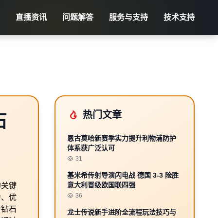
直播资讯
问题解答
服务与支持
技术支持
热门文章
石
恩古莫哈新赛季实力提升利物浦防护
体系获广泛认可
31
基米希传射导演闪电战 德国 3-3 险胜
意大利晋级欧国联四强
的关键
36
力、优
讨钻石
龙士传说新手进阶全流程玩法技巧与