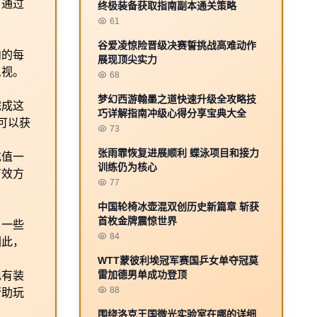
。通过
终极装备获取指南副本通关策略
61
谷爱凌惊险晋级决赛誓挑战高难动作
内的每
展现顶尖实力
忽视。
68
梦幻西游翰墨之道快速升级全攻略技
完成这
巧详解指南冲级心得分享宝典大全
可以获
73
张雨霏恢复进展顺利 蝶泳项目和接力
充值一
训练仍为核心
有效方
77
中国轮椅冰壶混双创历史新篇章 斩获
首枚金牌震惊世界
，一些
84
因此，
WTT蒙彼利埃冠军赛国乒女单夺冠莫
雷加德男单成功登顶
现有装
88
帮助玩
围绕洛克王国微光实验室在哪的详细