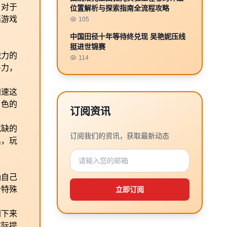
。对于
位置解析与探索指南全流程攻略
高游戏
105
中国田径十年等待终兑现 吴艳妮压线
挺进世锦赛
战力的
114
斗力，
加速这
角色的
订阅资讯
或缺的
订阅我们的资讯，获取最新动态
具，玩
确自己
个特殊
立即订阅
间下来
实际提